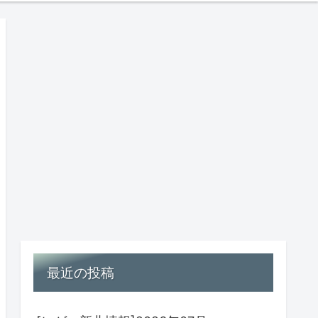
最近の投稿