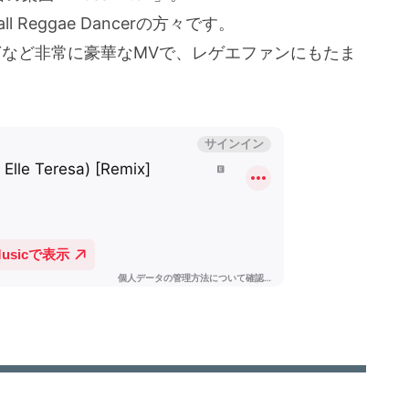
 Reggae Dancerの方々です。
,PIFFANYなど非常に豪華なMVで、レゲエファンにもたま