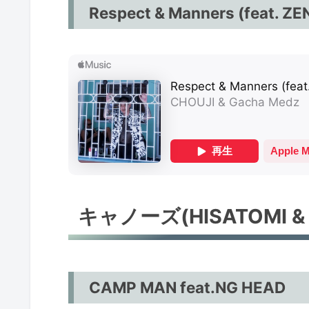
Respect & Manners (feat. 
キャノーズ(HISATOMI & 
CAMP MAN feat.NG HEAD