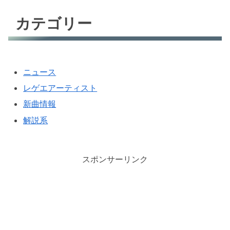
カテゴリー
ニュース
レゲエアーティスト
新曲情報
解説系
スポンサーリンク